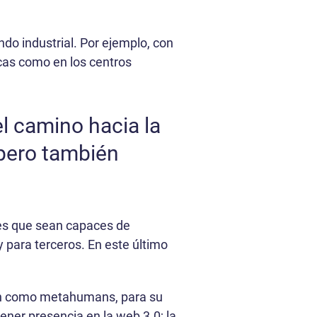
do industrial. Por ejemplo, con
icas como en los centros
l camino hacia la
 pero también
les que sean capaces de
y para terceros. En este último
ién como metahumans, para su
ener presencia en la web 3.0; la