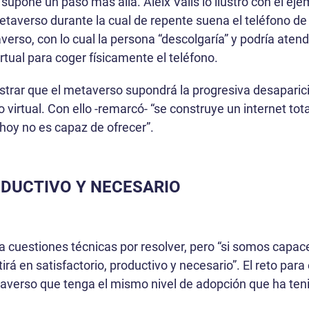
 supone un paso más allá. Aleix Valls lo ilustró con el e
 metaverso durante la cual de repente suena el teléfono de
verso, con lo cual la persona “descolgaría” y podría aten
rtual para coger físicamente el teléfono.
trar que el metaverso supondrá la progresiva desaparici
 virtual. Con ello -remarcó- “se construye un internet tot
 hoy no es capaz de ofrecer”.
ODUCTIVO Y NECESARIO
a cuestiones técnicas por resolver, pero “si somos capace
irá en satisfactorio, productivo y necesario”. El reto para
averso que tenga el mismo nivel de adopción que ha teni