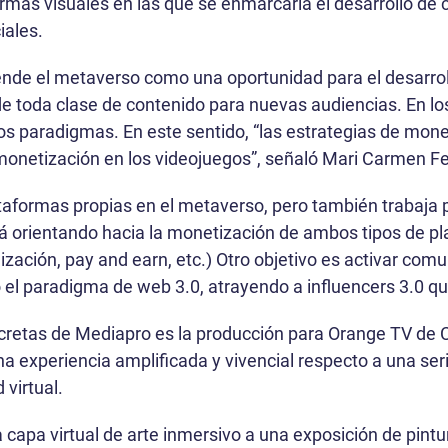
rmas visuales en las que se enmarcaría el desarrollo de
iales.
ende el metaverso como una oportunidad para el desarrol
de toda clase de contenido para nuevas audiencias. En lo
os paradigmas. En este sentido, “las estrategias de mon
 monetización en los videojuegos”, señaló Mari Carmen 
ataformas propias en el metaverso, pero también trabaja 
stá orientando hacia la monetización de ambos tipos de p
ización, pay and earn, etc.) Otro objetivo es activar com
o el paradigma de web 3.0, atrayendo a influencers 3.0 
ncretas de Mediapro es la producción para Orange TV de
 experiencia amplificada y vivencial respecto a una serie
 virtual.
a capa virtual de arte inmersivo a una exposición de pint