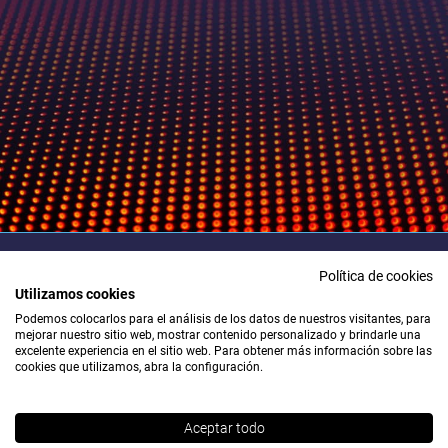
Política de cookies
Utilizamos cookies
Para cualquier duda póngase en contacto con nosotros
Podemos colocarlos para el análisis de los datos de nuestros visitantes, para
e intentaremos responder lo antes posible.
mejorar nuestro sitio web, mostrar contenido personalizado y brindarle una
excelente experiencia en el sitio web. Para obtener más información sobre las
T: +34 671 982 384
cookies que utilizamos, abra la configuración.
c2g@c2gglobal.com
Aceptar todo
© Change2Grow
Aviso legal
Protección de datos