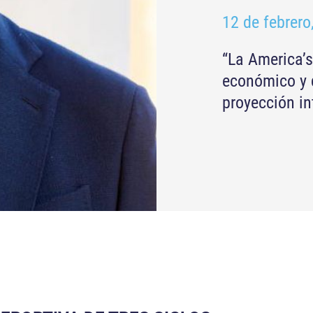
12 de febrero
“La America’
económico y d
proyección in