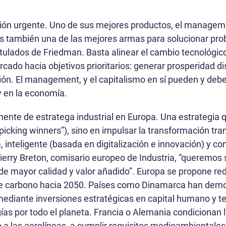
sión urgente. Uno de sus mejores productos, el managemen
es también una de las mejores armas para solucionar pr
stulados de Friedman. Basta alinear el cambio tecnológi
rcado hacia objetivos prioritarios: generar prosperidad di
ión. El management, y el capitalismo en sí pueden y deb
y en la economía.
mente de estratega industrial en Europa. Una estrategia
picking winners”), sino en impulsar la transformación tran
, inteligente (basada en digitalización e innovación) y c
erry Breton, comisario europeo de Industria, “queremos se
 de mayor calidad y valor añadido”. Europa se propone re
d de carbono hacia 2050. Países como Dinamarca han de
ediante inversiones estratégicas en capital humano y te
ías por todo el planeta. Francia o Alemania condicionan
o a las aerolíneas, a cumplir requisitos medioambientales