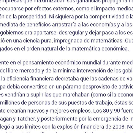
s empresas que maximizaban sus ganancias propagarían
eocuparse por efectos externos, como el impacto medioa
ón de la prosperidad. Ni siquiera por la competitividad o l
nmediata de beneficios arrastraría a las economías y a la
 gobiernos era apartarse, desregular y dejar paso a los esp
ió en una ciencia pura, impregnada de matemáticas. Cual
gados en el orden natural de la matemática económica.
nte en el pensamiento económico mundial durante medio s
del libre mercado y de la mínima intervención de los gobi
 Si la eficiencia financiera decretaba que las cadenas de v
opa debía convertirse en un páramo desprovisto de activida
s vendrían a suplir las que marchaban (como si la economí
illones de personas de sus puestos de trabajo, éstas se
e crearían nuevos y mejores empleos. Los 80 y 90 fuero
eagan y Tatcher, y posteriormente por la emergencia de i
llegó a sus límites con la explosión financiera de 2008. N