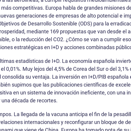
 más competitivas. Europa habla de grandes misiones de
uevas generaciones de empresas de alto potencial e impa
jetivos de Desarrollo Sostenible (ODS) para la erradicac
 prosperidad, mediante 169 propuestas que van desde el a
enible, o la reducción del CO2. ¿Cómo se van a cumplir es
rsiones estratégicas en I+D y acciones combinadas públic
timas estadísticas de I+D. La economía española inviert
el 0,01%. Muy lejos del 4,5% de Corea del Sur o del 3,1%
consolida su ventaja. La inversión en I+D/PIB española e
ién supimos que las publicaciones científicas de excelen
itiva en un sistema de innovación ineficiente, con una 
r una década de recortes.
pos. La llegada de la vacuna anticipa el fin de la pesadi
elaciones internacionales y reconfigurar un bloque de de
unami que viene de China. Europa ha tomado nota de su i